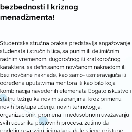
bezbednosti I kriznog
menadžmenta!
Studentska stručna praksa predstavlјa angažovanje
studenata i stručnih lica, sa punim ili delimičnim
radnim vremenom, dugoročnog ili kratkoročnog
karaktera, sa definisanom novčanom naknadom ili
bez novčane naknade, kao samo- usmeravajuća ili
određena uputstvima mentora ili kao bilo koja
kombinacija navedenih elemenata Bogato iskustvo i
stalnu težnju ka novim saznanjima, kroz primenu
novih pristupa učenju, novih tehnologija,
organizacionih promena i međusobnom uvažavanju
svih učesnika poslovnih procesa, želimo da
podelimo sa svim licima koja dele slične pristupe