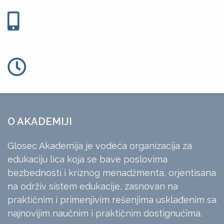
Telefon:
+381 69-195-97-45
Radno vreme:
PON – PET: 9 – 17
O AKADEMIJI
Glosec Akademija je vodeća organizacija za
edukaciju lica koja se bave poslovima
bezbednosti i kriznog menadžmenta, orjentisana
na održiv sistem edukacije, zasnovan na
praktičnim i primenjivim rešenjima usklađenim sa
najnovijim naučnim i praktičnim dostignućima.