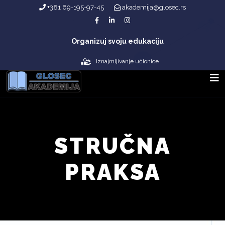
+381 69-195-97-45
akademija@glosec.rs
Organizuj svoju edukaciju
Iznajmljivanje učionice
STRUČNA
PRAKSA