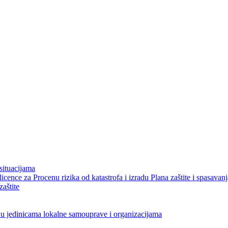
situacijama
icence za Procenu rizika od katastrofa i izradu Plana zaštite i spasavanj
aštite
a u jedinicama lokalne samouprave i organizacijama