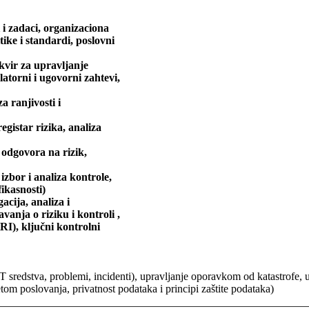
 i zadaci, organizaciona
tike i standardi, poslovni
kvir za upravljanje
latorni i ugovorni zahtevi,
za ranjivosti i
egistar rizika, analiza
 odgovora na rizik,
 izbor i analiza kontrole,
fikasnosti)
acija, analiza i
avanja o riziku i kontroli ,
KRI), ključni kontrolni
 sredstva, problemi, incidenti), upravljanje oporavkom od katastrofe, 
etom poslovanja, privatnost podataka i principi zaštite podataka)