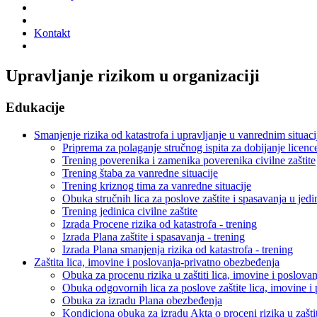
Kontakt
Upravljanje rizikom u organizaciji
Edukacije
Smanjenje rizika od katastrofa i upravljanje u vanrednim situac
Priprema za polaganje stručnog ispita za dobijanje licence
Trening poverenika i zamenika poverenika civilne zaštite
Trening štaba za vanredne situacije
Trening kriznog tima za vanredne situacije
Obuka stručnih lica za poslove zaštite i spasavanja u je
Trening jedinica civilne zaštite
Izrada Procene rizika od katastrofa - trening
Izrada Plana zaštite i spasavanja - trening
Izrada Plana smanjenja rizika od katastrofa - trening
Zaštita lica, imovine i poslovanja-privatno obezbeđenja
Obuka za procenu rizika u zaštiti lica, imovine i poslovan
Obuka odgovornih lica za poslove zaštite lica, imovine i 
Obuka za izradu Plana obezbeđenja
Kondiciona obuka za izradu Akta o proceni rizika u zaštit