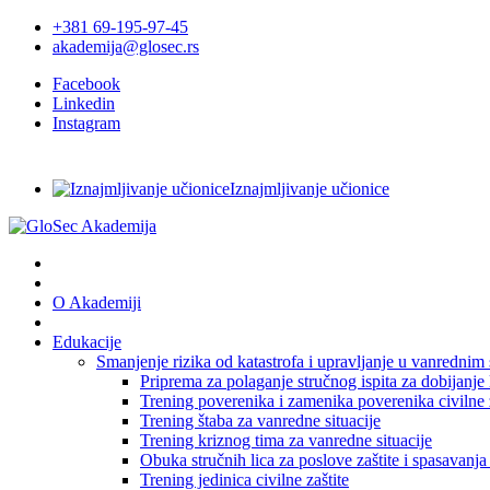
+381 69-195-97-45
akademija@glosec.rs
Facebook
Linkedin
Instagram
Organizuj svoju edukaciju
Iznajmljivanje učionice
O Akademiji
Edukacije
Smanjenje rizika od katastrofa i upravljanje u vanrednim 
Priprema za polaganje stručnog ispita za dobijanje l
Trening poverenika i zamenika poverenika civilne z
Trening štaba za vanredne situacije
Trening kriznog tima za vanredne situacije
Obuka stručnih lica za poslove zaštite i spasavanj
Trening jedinica civilne zaštite