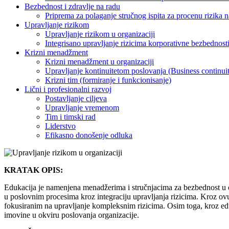
Bezbednost i zdravlje na radu
Priprema za polaganje stručnog ispita za procenu rizika 
Upravljanje rizikom
Upravljanje rizikom u organizaciji
Integrisano upravljanje rizicima korporativne bezbednost
Krizni menadžment
Krizni menadžment u organizaciji
Upravljanje kontinuitetom poslovanja (Business continu
Krizni tim (formiranje i funkcionisanje)
Lični i profesionalni razvoj
Postavljanje ciljeva
Upravljanje vremenom
Tim i timski rad
Liderstvo
Efikasno donošenje odluka
KRATAK OPIS:
Edukacija je namenjena menadžerima i stručnjacima za bezbednost u or
u poslovnim procesima kroz integraciju upravljanja rizicima. Kroz ovu
fokusiranim na upravljanje kompleksnim rizicima. Osim toga, kroz edu
imovine u okviru poslovanja organizacije.