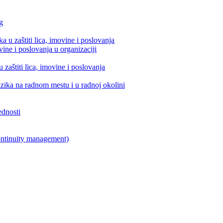
g
a u zaštiti lica, imovine i poslovanja
ine i poslovanja u organizaciji
zaštiti lica, imovine i poslovanja
izika na radnom mestu i u radnoj okolini
ednosti
ontinuity management)