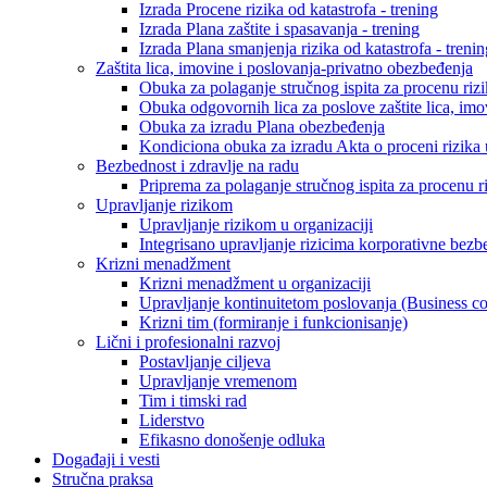
Izrada Procene rizika od katastrofa - trening
Izrada Plana zaštite i spasavanja - trening
Izrada Plana smanjenja rizika od katastrofa - trenin
Zaštita lica, imovine i poslovanja-privatno obezbeđenja
Obuka za polaganje stručnog ispita za procenu rizik
Obuka odgovornih lica za poslove zaštite lica, imov
Obuka za izradu Plana obezbeđenja
Kondiciona obuka za izradu Akta o proceni rizika u 
Bezbednost i zdravlje na radu
Priprema za polaganje stručnog ispita za procenu r
Upravljanje rizikom
Upravljanje rizikom u organizaciji
Integrisano upravljanje rizicima korporativne bezb
Krizni menadžment
Krizni menadžment u organizaciji
Upravljanje kontinuitetom poslovanja (Business c
Krizni tim (formiranje i funkcionisanje)
Lični i profesionalni razvoj
Postavljanje ciljeva
Upravljanje vremenom
Tim i timski rad
Liderstvo
Efikasno donošenje odluka
Događaji i vesti
Stručna praksa