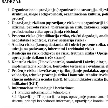
SADRŽAJ:
Organizaciono upravljanje (organizaciona strategija, ciljevi
struktura, uloge i odgovornosti, organizaciona kultura, poli
procesi)
Upravljanje rizikom (upravljanje rizikom u organizaciji i o
rizicima, priroda rizika, tolerancija na rizik, zakonski, regu
profesionalna etika upravljanja rizicima)
Procena rizika (identifikacija rizika, rizični događaji , anali
nedostataka kontrole, razvoj scenarija rizika)
Analiza rizika (koncepti, standardi i okviri procene rizika, r
uticaja na poslovanje, inherentni i rezidualni rizik)
Reakcija na rizik (odgovor na rizik, tretman rizika / Opcije
upravljanje rizikom treće strane)
Kontrola rizika (Tipovi kontrola, standardi i okviri, dizajn,
implementacija kontrole, kontrolno testiranje i evaluacija e
Praćenje rizika i izveštavanje (prikupljanje podataka, agreg
validacija, tehnike praćenja rizika i kontrole, tehnike izvešt
ključni indikatori učinka (KPI), ključni indikatori rizika (
indikatori (KCI)
Informacione tehnologije i bezbednost
8.1. Principi informacionih tehnologija
8.2. Upravljanje IT operacijama (npr. upravljanje promenama, IT
sistema, principi bezbednosti informacija, upravljanje kontinuit