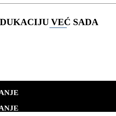
 EDUKACIJU VEĆ SADA
NANJE
NANJE