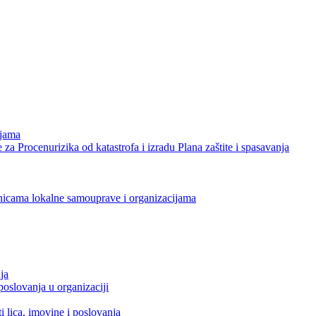
ijama
 za Procenurizika od katastrofa i izradu Plana zaštite i spasavanja
dinicama lokalne samouprave i organizacijama
ja
poslovanja u organizaciji
i lica, imovine i poslovanja