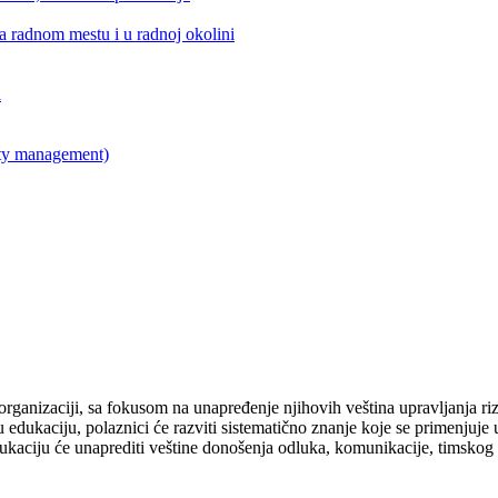
na radnom mestu i u radnoj okolini
i
ity management)
ganizaciji, sa fokusom na unapređenje njihovih veština upravljanja riz
 edukaciju, polaznici će razviti sistematično znanje koje se primenjuj
kaciju će unaprediti veštine donošenja odluka, komunikacije, timskog ra