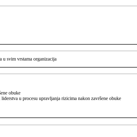
a u svim vrstama organizacija
a
ršene obuke
liderstva u procesu upravljanja rizicima nakon završene obuke