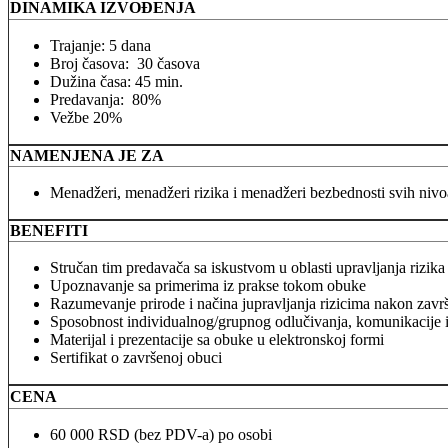
DINAMIKA IZVOĐENJA
Trajanje: 5 dana
Broj časova: 30 časova
Dužina časa: 45 min.
Predavanja: 80%
Vežbe 20%
NAMENJENA JE ZA
Menadžeri, menadžeri rizika i menadžeri bezbednosti svih nivo
BENEFITI
Stručan tim predavača sa iskustvom u oblasti upravljanja rizik
Upoznavanje sa primerima iz prakse tokom obuke
Razumevanje prirode i načina jupravljanja rizicima nakon zav
Sposobnost individualnog/grupnog odlučivanja, komunikacije i 
Materijal i prezentacije sa obuke u elektronskoj formi
Sertifikat o završenoj obuci
CENA
60 000 RSD (bez PDV-a) po osobi