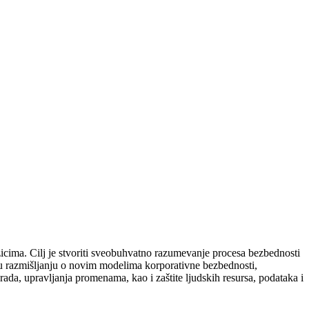
icima. Cilj je stvoriti sveobuhvatno razumevanje procesa bezbednosti
e u razmišljanju o novim modelima korporativne bezbednosti,
da, upravljanja promenama, kao i zaštite ljudskih resursa, podataka i