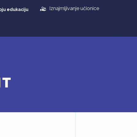
Iznajmljivanje učionice
oju edukaciju
NT