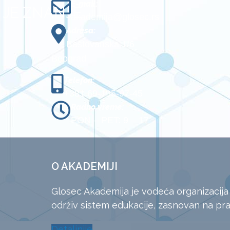
E-mail:
JE ZNANJE
akademija@glosec.rs
Adresa:
Baštovanska 1/6
Beograd
Telefon:
+381 69-195-97-45
Radno vreme:
PON – PET: 9 – 17
O AKADEMIJI
Glosec Akademija je vodeća organizacija
održiv sistem edukacije, zasnovan na pra
Detaljnije