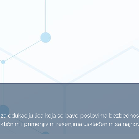
 za edukaciju lica koja se bave poslovima bezbednos
ktičnim i primenjivim rešenjima usklađenim sa najnov