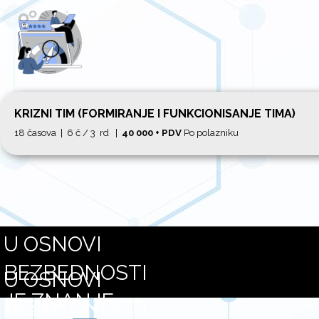
KRIZNI TIM (FORMIRANJE I FUNKCIONISANJE TIMA)
18 časova | 6 č / 3 rd |
40 000 + PDV
Po polazniku
U OSNOVI
BEZBEDNOSTI
U OSNOVI
JE ZNANJE
BEZBEDNOSTI