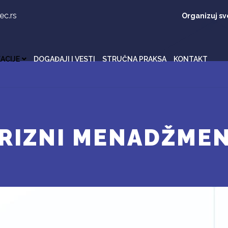
c.rs
Organizuj sv
ACIJE
DOGAĐAJI I VESTI
STRUČNA PRAKSA
KONTAKT
RIZNI MENADŽME